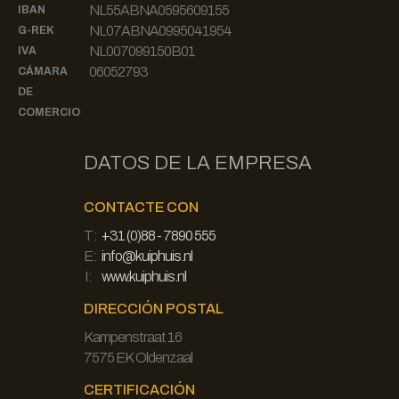
NL55ABNA0595609155
IBAN
NL07ABNA0995041954
G-REK
NL007099150B01
IVA
06052793
CÁMARA
DE
COMERCIO
DATOS DE LA EMPRESA
CONTACTE CON
T:
+31 (0)88 - 7890 555
E:
info@kuiphuis.nl
I:
www.kuiphuis.nl
DIRECCIÓN POSTAL
Kampenstraat 16
7575 EK Oldenzaal
CERTIFICACIÓN