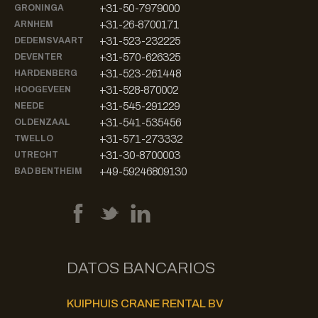
+31-50-7979000
GRONINGA
+31-26-8700171
ARNHEM
+31-523-232225
DEDEMSVAART
+31-570-626325
DEVENTER
+31-523-261448
HARDENBERG
+31-528-870002
HOOGEVEEN
+31-545-291229
NEEDE
+31-541-535456
OLDENZAAL
+31-571-273332
TWELLO
+31-30-8700003
UTRECHT
+49-59246809130
BAD BENTHEIM
DATOS BANCARIOS
KUIPHUIS CRANE RENTAL BV