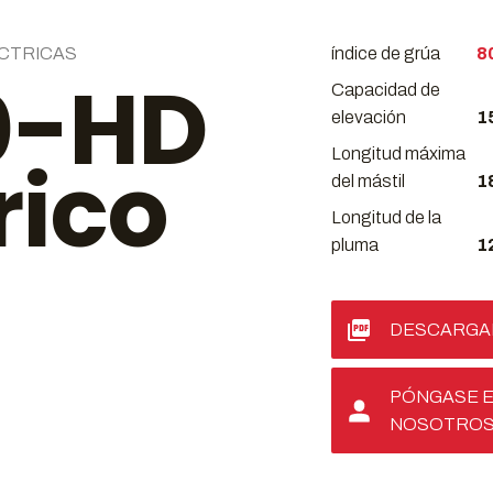
ÉCTRICAS
índice de grúa
8
0-HD
Capacidad de
elevación
1
Longitud máxima
rico
del mástil
1
Longitud de la
pluma
1
DESCARGAR
PÓNGASE 
NOSOTRO