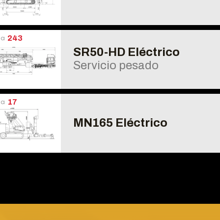
úa
243
SR50-HD Eléctrico
Servicio pesado
úa
17
MN165 Eléctrico