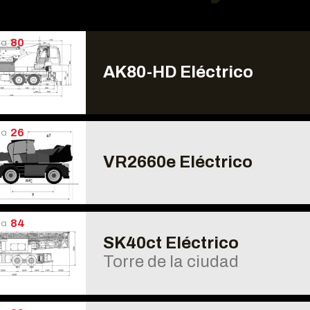
úa
80
AK80-HD Eléctrico
úa
26
VR2660e Eléctrico
úa
84
SK40ct Eléctrico
Torre de la ciudad