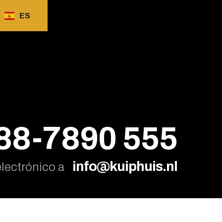
ES
88-7890 555
info@kuiphuis.nl
electrónico a