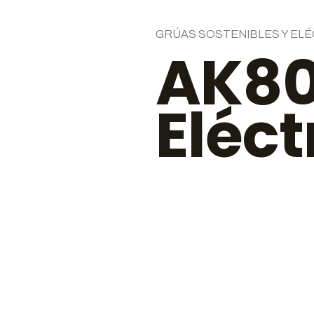
GRÚAS SOSTENIBLES Y EL
AK8
Eléct