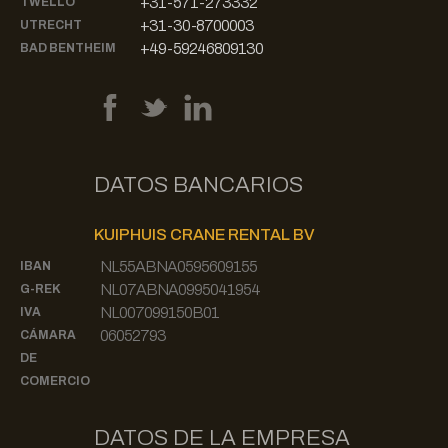
+31-571-273332
TWELLO
+31-30-8700003
UTRECHT
+49-59246809130
BAD BENTHEIM
DATOS BANCARIOS
KUIPHUIS CRANE RENTAL BV
NL55ABNA0595609155
IBAN
NL07ABNA0995041954
G-REK
NL007099150B01
IVA
06052793
CÁMARA
DE
COMERCIO
DATOS DE LA EMPRESA