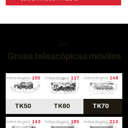
MÁS
Grúas telescópicas móviles
índice de grúa
100
índice de grúa
117
índice de grúa
148
TK50
TK60
TK70
índice de grúa
143
índice de grúa
185
índice de grúa
213