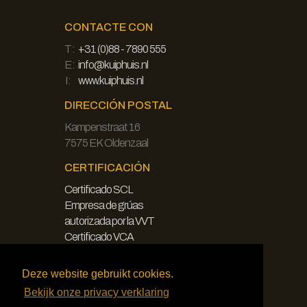
CONTACTE CON
T:
+31 (0)88 - 7890 555
E:
info@kuiphuis.nl
I:
www.kuiphuis.nl
DIRECCIÓN POSTAL
Kampenstraat 16
7575 EK Oldenzaal
CERTIFICACIÓN
Certificado SCL
Empresa de grúas
autorizada por la VVT
Certificado VCA
LEGAL
Deze website gebruikt cookies.
Bekijk onze privacy verklaring