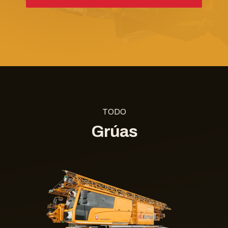
TODO
Grúas