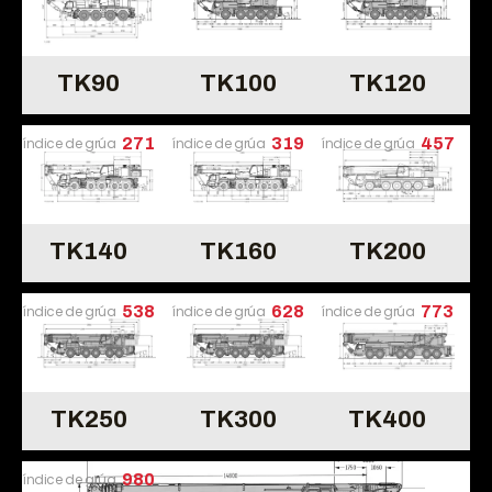
TK90
TK100
TK120
índice de grúa
271
índice de grúa
319
índice de grúa
457
TK140
TK160
TK200
índice de grúa
538
índice de grúa
628
índice de grúa
773
TK250
TK300
TK400
índice de grúa
980